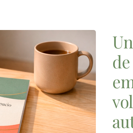
Un
de
em
vo
au