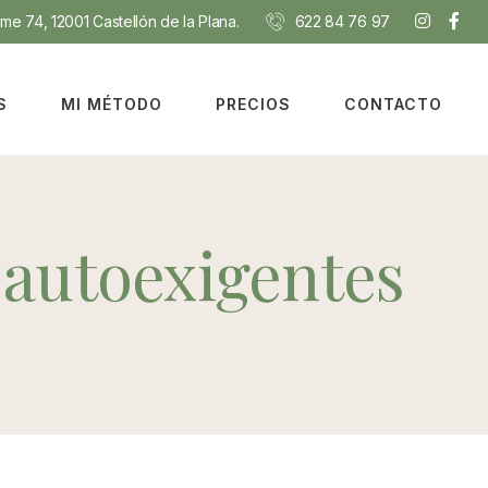
e 74, 12001 Castellón de la Plana.
622 84 76 97
S
MI MÉTODO
PRECIOS
CONTACTO
 autoexigentes