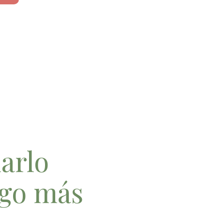
arlo
lgo más