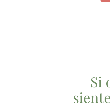
Si 
sient