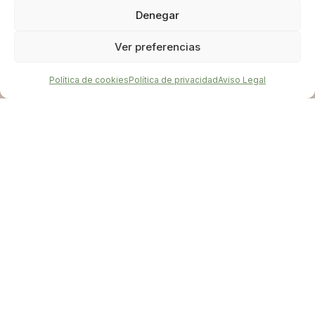
prometerte es un espacio honesto, respetuoso y
Denegar
×
RECURSO GRATUITO
profundo donde no tienes que fingir que puedes
PDF + audio para bajar la autoexigencia
Ver preferencias
con todo.
Quiero descargarlo
Política de cookies
Política de privacidad
Aviso Legal
Más comprensión y respeto hacia tu propia
historia.
Mayor capacidad para identificar y expresar lo
que sientes.
Herramientas concretas para poner límites y
cuidarte.
Menos culpa por pensar en ti y en lo que
necesitas.
Un lugar donde puedas volver siempre que lo
necesites.